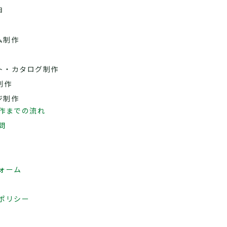
由
ム制作
ト・カタログ制作
制作
ジ制作
作までの流れ
問
ォーム
ポリシー