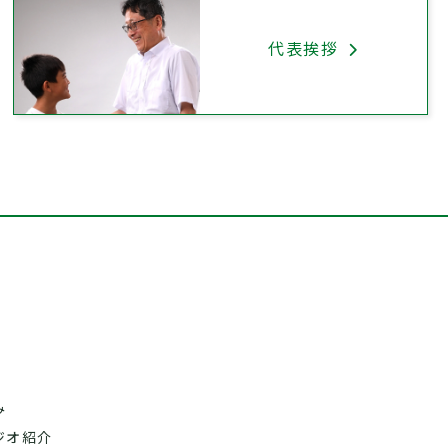
代表挨拶
み
ジオ紹介